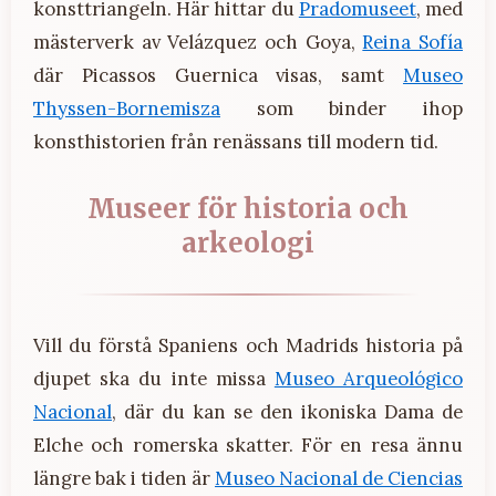
konsttriangeln. Här hittar du
Pradomuseet
, med
mästerverk av Velázquez och Goya,
Reina Sofía
där Picassos Guernica visas, samt
Museo
Thyssen-Bornemisza
som binder ihop
konsthistorien från renässans till modern tid.
Museer för historia och
arkeologi
Vill du förstå Spaniens och Madrids historia på
djupet ska du inte missa
Museo Arqueológico
Nacional
, där du kan se den ikoniska Dama de
Elche och romerska skatter. För en resa ännu
längre bak i tiden är
Museo Nacional de Ciencias