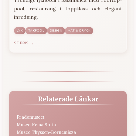
pool, restaurang i toppklass och elegant
inredning.
LYX
TAKPOOL
DESIGN
MAT & DRYCK
SE PRIS →
Relaterade Länkar
Pradomuseet
Museo Reina Sofía
Museo Thyssen-Bornemisza