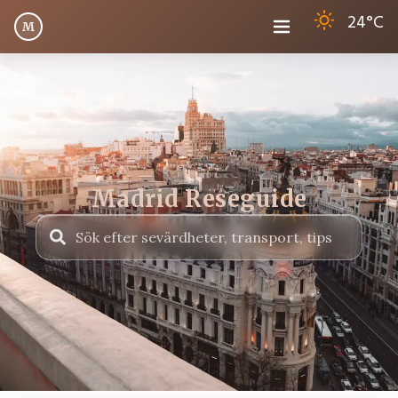
24
°C
M
Madrid Reseguide