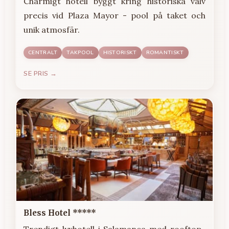
Charmigt hotell byggt kring historiska valv
precis vid Plaza Mayor - pool på taket och
unik atmosfär.
CENTRALT
TAKPOOL
HISTORISKT
ROMANTISKT
SE PRIS →
Bless Hotel *****
Trendigt lyxhotell i Salamanca med rooftop-