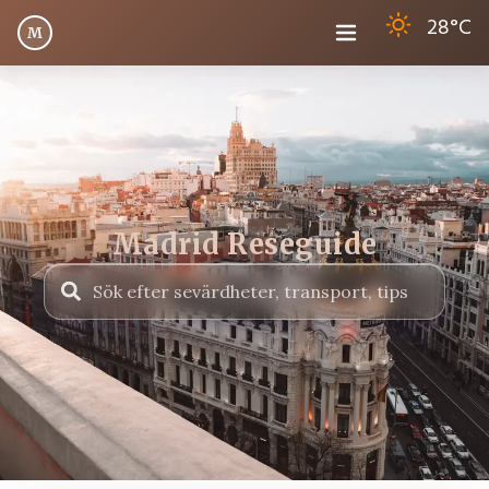
28
°C
M
Madrid Reseguide