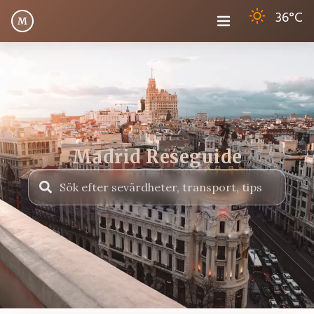
36
°C
M
Madrid Reseguide