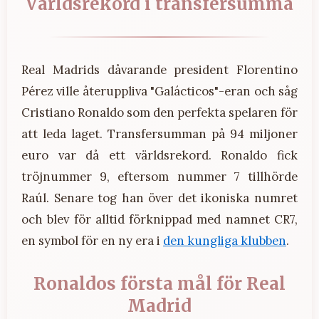
Världsrekord i transfersumma
Real Madrids dåvarande president Florentino
Pérez ville återuppliva "Galácticos"-eran och såg
Cristiano Ronaldo som den perfekta spelaren för
att leda laget. Transfersumman på 94 miljoner
euro var då ett världsrekord. Ronaldo fick
tröjnummer 9, eftersom nummer 7 tillhörde
Raúl. Senare tog han över det ikoniska numret
och blev för alltid förknippad med namnet CR7,
en symbol för en ny era i
den kungliga klubben
.
Ronaldos första mål för Real
Madrid