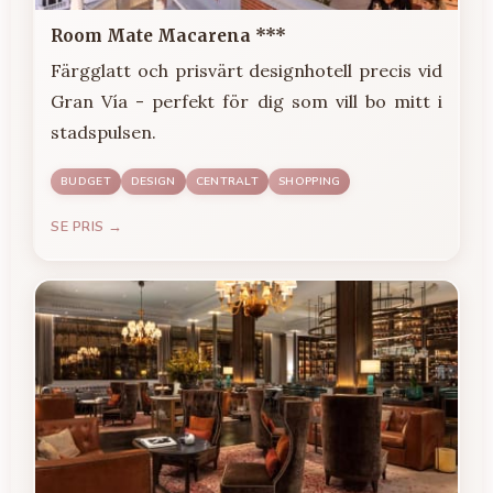
Room Mate Macarena ***
Färgglatt och prisvärt designhotell precis vid
Gran Vía - perfekt för dig som vill bo mitt i
stadspulsen.
BUDGET
DESIGN
CENTRALT
SHOPPING
SE PRIS →