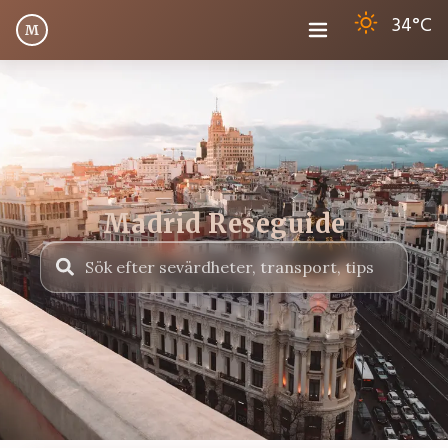
34
°C
M
Madrid Reseguide