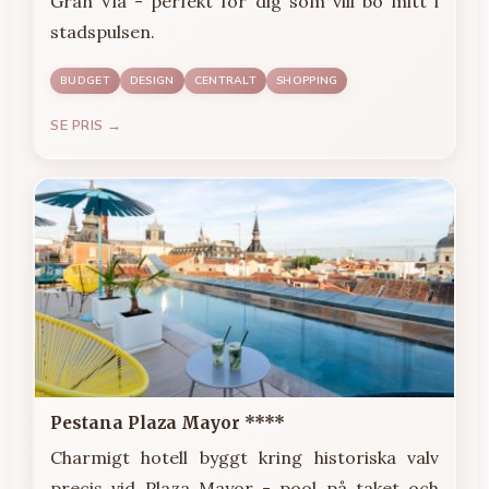
Gran Vía - perfekt för dig som vill bo mitt i
stadspulsen.
BUDGET
DESIGN
CENTRALT
SHOPPING
SE PRIS →
Pestana Plaza Mayor ****
Charmigt hotell byggt kring historiska valv
precis vid Plaza Mayor - pool på taket och